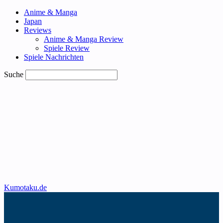
Anime & Manga
Japan
Reviews
Anime & Manga Review
Spiele Review
Spiele Nachrichten
Suche
Kumotaku.de
Anime & Manga
Anime TV Programm vom 10 August – 16
August 2026
Chaika, die Sargprinzessin Staffel 2 auf
Amazon Prime