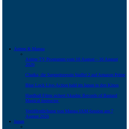
Blue Lock Live-Action bald im Japan in den
Kinos
Hardball Films sichert Akashic Records of
Bastard Magical Instructor
Veröffentlichung von Manga JAM Session
am 7 August 2026
Japan
Blue Lock Live-Action bald im Japan in den
Kinos
Erste Bilder des Films Until Dawn sind zu
sehen
Dreharbeiten zu Staffel 2 von Fallout wegen